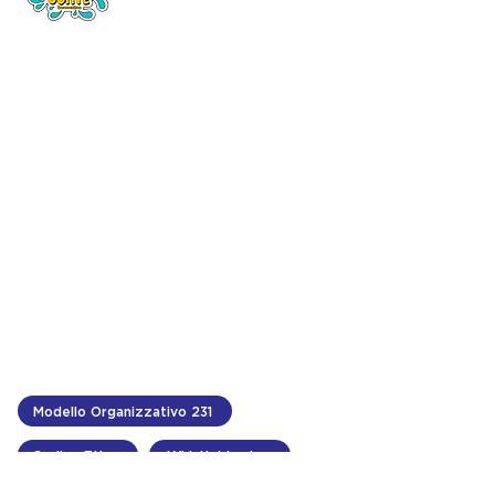
INDIRIZZO
c/da Piano Conte,
Sommatino (CL) 93019
CONTATTI
info@acquaparkconte.it
tel.
0922 873249
Modello Organizzativo 231
Codice Etico
Whistleblowing