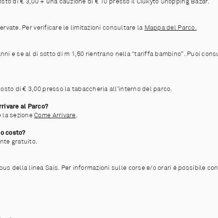
 costo di € 3,00 + una cauzione di € 10 presso il Ciukyto Shopping Bazar.
servate. Per verificare le limitazioni consultare la
Mappa del Parco.
anni e se al di sotto di m 1,50 rientrano nella “tariffa bambino”. Puoi con
osto di € 3,00 presso la tabaccheria all’interno del parco.
rivare al Parco?
e la sezione
Come Arrivare
.
uo costo?
nte gratuito.
 della linea Sais. Per informazioni sulle corse e/o orari è possibile conta