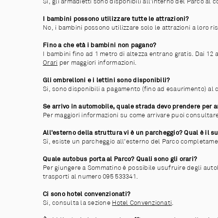
Sì, gli armadietti sono disponibili all'interno del Parco al
I bambini possono utilizzare tutte le attrazioni?
No, i bambini possono utilizzare solo le attrazioni a loro ri
Fino a che età i bambini non pagano?
I bambini fino ad 1 metro di altezza entrano gratis. Dai 12 
Orari
per maggiori informazioni.
Gli ombrelloni e i lettini sono disponibili?
Si, sono disponibili a pagamento (fino ad esaurimento) al c
Se arrivo in automobile, quale strada devo prendere per ar
Per maggiori informazioni su come arrivare puoi consultar
All'esterno della struttura vi è un parcheggio? Qual è il s
Sì, esiste un parcheggio all'esterno del Parco completame
Quale autobus porta al Parco? Quali sono gli orari?
Per giungere a Sommatino è possibile usufruire degli autobus
trasporti al numero 095 533341.
Ci sono hotel convenzionati?
Si, consulta la sezione
Hotel Convenzionati
.