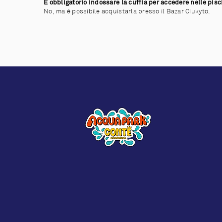
È obbligatorio indossare la cuffia per accedere nelle pis
No, ma è possibile acquistarla presso il Bazar Ciukyto.