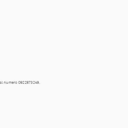
al numero 0922873249.