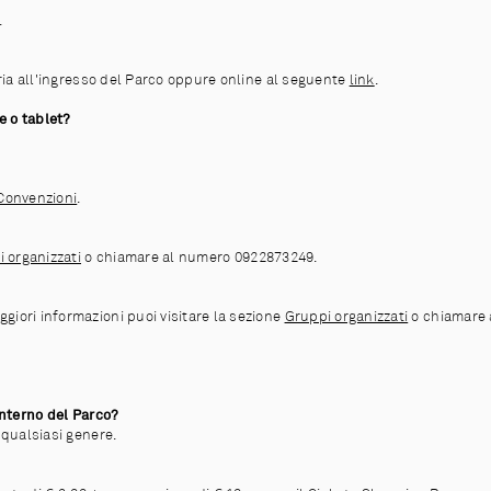
.
teria all'ingresso del Parco oppure online al seguente
link
.
e o tablet?
Convenzioni
.
 organizzati
o chiamare al numero 0922873249.
giori informazioni puoi visitare la sezione
Gruppi organizzati
o chiamare 
'interno del Parco?
 qualsiasi genere.