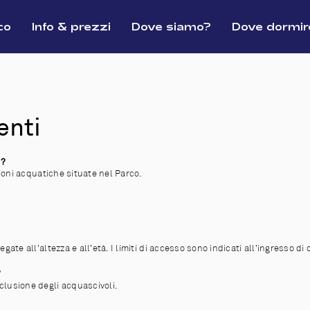
co
Info & prezzi
Dove siamo?
Dove dormir
enti
o?
azioni acquatiche situate nel Parco.
egate all'altezza e all’età. I limiti di accesso sono indicati all’ingresso di 
?
sclusione degli acquascivoli.