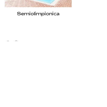
Semiolimpionica
INDIRIZZO
c/da Piano Conte,
Sommatino (CL) 93019
CONTATTI
info@acquaparkconte.it
tel.
0922 873249