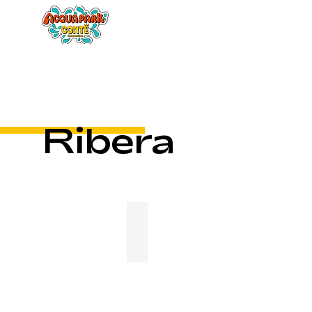
Home
Il par
Ribera
Appartamento B - Le Terrazze
📍
Lungomare
Yuri
Gagarin,
48
📞
Tel. 329
4199756