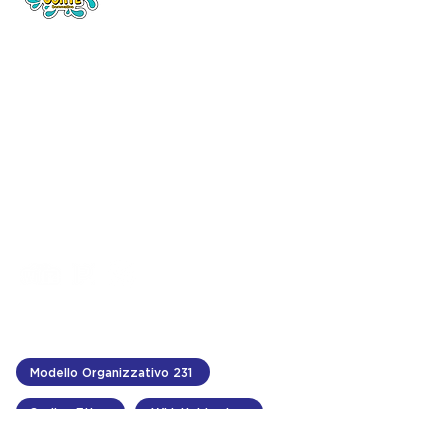
INDIRIZZO
c/da Piano Conte,
Sommatino (CL) 93019
CONTATTI
info@acquaparkconte.it
tel.
0922 873249
Modello Organizzativo 231
Codice Etico
Whistleblowing