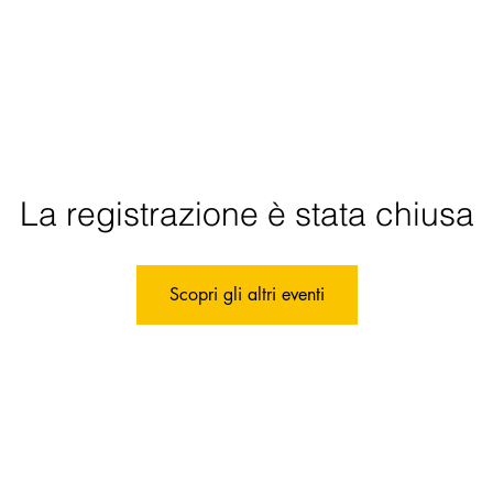
co
Info & prezzi
Dove siamo?
Dove dormir
La registrazione è stata chiusa
Scopri gli altri eventi